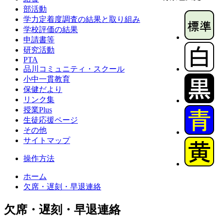
部活動
学力定着度調査の結果と取り組み
学校評価の結果
申請書等
研究活動
PTA
品川コミュニティ・スクール
小中一貫教育
保健だより
リンク集
授業Plus
生徒応援ページ
その他
サイトマップ
操作方法
ホーム
欠席・遅刻・早退連絡
欠席・遅刻・早退連絡