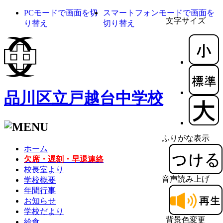
PCモードで画面を切
スマートフォンモードで画面を
文字サイズ
り替え
切り替え
品川区立戸越台中学校
ふりがな表示
ホーム
欠席・遅刻・早退連絡
校長室より
音声読み上げ
学校概要
年間行事
お知らせ
学校だより
背景色変更
給食